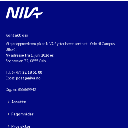
Kontakt oss
Vi gjør oppmerksom på at NIVA flytter hovedkontoret i Oslo til Campus
Ullevål.
Ny adresse fra 1. juni 2026 er:
Sognsveien 72, 0855 Oslo.
Tlf:
(+47) 22 18 51 00
Epost:
post@niva.no
Org. nr: 855869942
Ansatte
Fagområder
Prosjekter