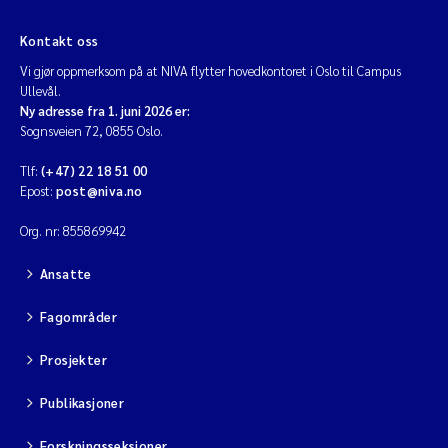
Kontakt oss
Vi gjør oppmerksom på at NIVA flytter hovedkontoret i Oslo til Campus
Ullevål.
Ny adresse fra 1. juni 2026 er:
Sognsveien 72, 0855 Oslo.
Tlf:
(+47) 22 18 51 00
Epost:
post@niva.no
Org. nr: 855869942
Ansatte
Fagområder
Prosjekter
Publikasjoner
Forskningsseksjoner