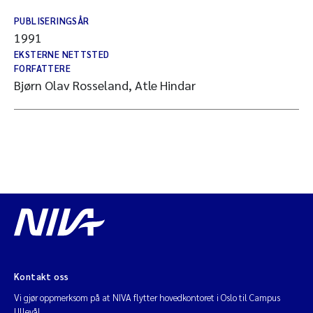
PUBLISERINGSÅR
1991
EKSTERNE NETTSTED
FORFATTERE
Bjørn Olav Rosseland, Atle Hindar
Kontakt oss
Vi gjør oppmerksom på at NIVA flytter hovedkontoret i Oslo til Campus
Ullevål.