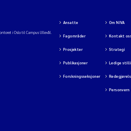
Ansatte
Om NIVA
ntoret i Oslo til Campus Ullevål.
Fagområder
Kontakt os
Prosjekter
Strategi
Publikasjoner
Ledige still
Forskningsseksjoner
Redegjørel
Personvern