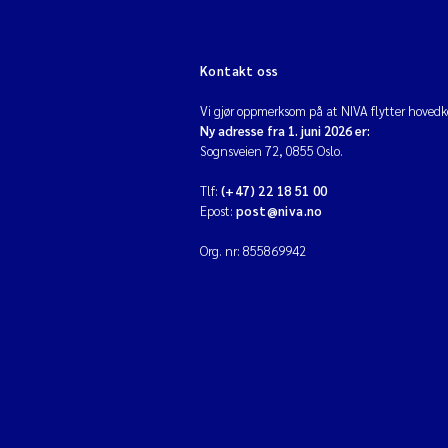
Kontakt oss
Vi gjør oppmerksom på at NIVA flytter hovedko
Ny adresse fra 1. juni 2026 er:
Sognsveien 72, 0855 Oslo.
Tlf:
(+47) 22 18 51 00
Epost:
post@niva.no
Org. nr: 855869942