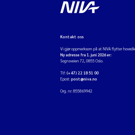
Kontakt oss
Vi gjør oppmerksom på at NIVA flytter hovedko
Ny adresse fra 1. juni 2026 er:
Sognsveien 72, 0855 Oslo.
Tlf:
(+47) 22 18 51 00
Epost:
post@niva.no
Org. nr: 855869942