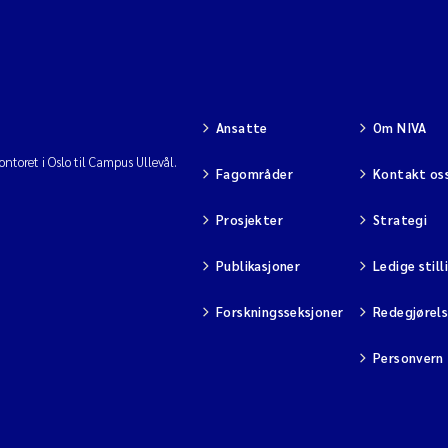
Ansatte
Om NIVA
ntoret i Oslo til Campus Ullevål.
Fagområder
Kontakt os
Prosjekter
Strategi
Publikasjoner
Ledige still
Forskningsseksjoner
Redegjørel
Personvern