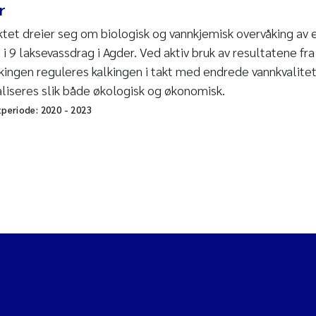
r
ktet dreier seg om biologisk og vannkjemisk overvåking av 
 i 9 laksevassdrag i Agder. Ved aktiv bruk av resultatene fra
kingen reguleres kalkingen i takt med endrede vannkvalitet
liseres slik både økologisk og økonomisk.
tperiode:
2020
-
2023