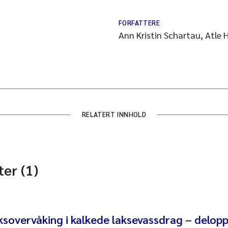
FORFATTERE
Ann Kristin Schartau, Atle H
RELATERT INNHOLD
ter (1)
ksovervåking i kalkede laksevassdrag – delop