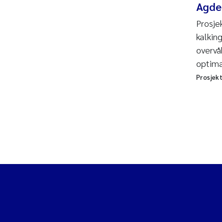
Agde
Prosje
kalking
overvå
optima
Prosjek