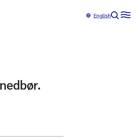
English
 nedbør.