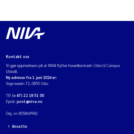
Kontakt oss
Vi gjør oppmerksom på at NIVA flytter hovedkontoret i Oslo til Campus
Ullevål.
Ny adresse fra 1. juni 2026 er:
Sognsveien 72, 0855 Oslo.
Tlf:
(+47) 22 18 51 00
Epost:
post@niva.no
Org. nr: 855869942
Ansatte