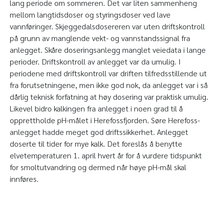
lang periode om sommeren. Det var liten sammenheng
mellom langtidsdoser og styringsdoser ved lave
vannføringer. Skjeggedalsdosereren var uten driftskontroll
på grunn av manglende vekt- og vannstandssignal fra
anlegget. Skåre doseringsanlegg manglet veiedata i lange
perioder. Driftskontroll av anlegget var da umulig. I
periodene med driftskontroll var driften tilfredsstillende ut
fra forutsetningene, men ikke god nok, da anlegget var i så
dårlig teknisk forfatning at høy dosering var praktisk umulig.
Likevel bidro kalkingen fra anlegget i noen grad til å
opprettholde pH-målet i Herefossfjorden. Søre Herefoss-
anlegget hadde meget god driftssikkerhet. Anlegget
doserte til tider for mye kalk. Det foreslås å benytte
elvetemperaturen 1. april hvert år for å vurdere tidspunkt
for smoltutvandring og dermed når høye pH-mål skal
innføres.