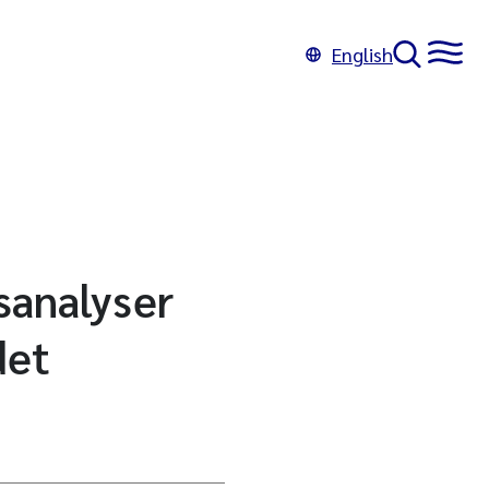
English
sanalyser
det