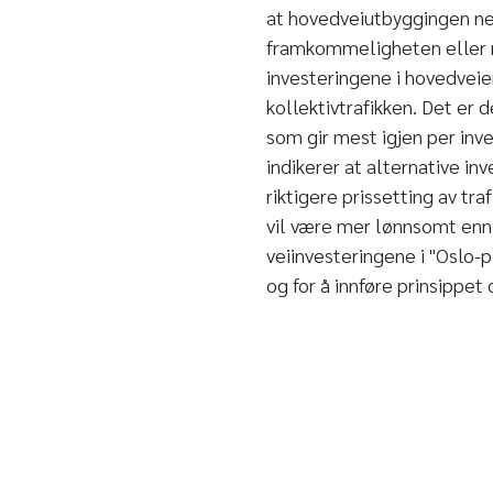
at hovedveiutbyggingen nep
framkommeligheten eller mi
investeringene i hovedveier
kollektivtrafikken. Det er 
som gir mest igjen per inv
indikerer at alternative i
riktigere prissetting av t
vil være mer lønnsomt enn e
veiinvesteringene i "Oslo-p
og for å innføre prinsipp