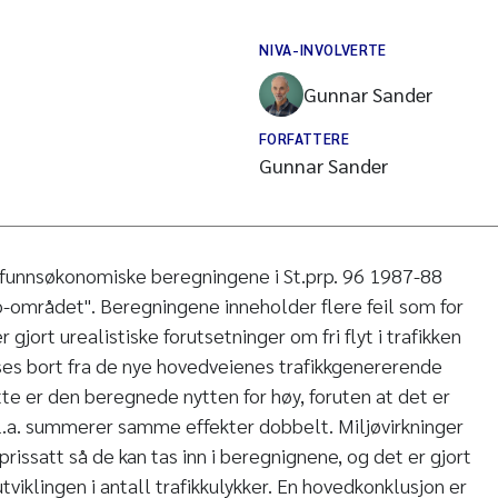
NIVA-INVOLVERTE
Gunnar Sander
FORFATTERE
Gunnar Sander
funnsøkonomiske beregningene i St.prp. 96 1987-88
-området". Beregningene inneholder flere feil som for
r gjort urealistiske forutsetninger om fri flyt i trafikken
ses bort fra de nye hovedveienes trafikkgenererende
tte er den beregnede nytten for høy, foruten at det er
l.a. summerer samme effekter dobbelt. Miljøvirkninger
 prissatt så de kan tas inn i beregnignene, og det er gjort
utviklingen i antall trafikkulykker. En hovedkonklusjon er