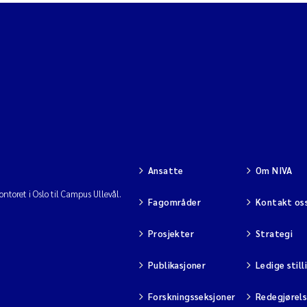
Ansatte
Om NIVA
ntoret i Oslo til Campus Ullevål.
Fagområder
Kontakt os
Prosjekter
Strategi
Publikasjoner
Ledige still
Forskningsseksjoner
Redegjørel