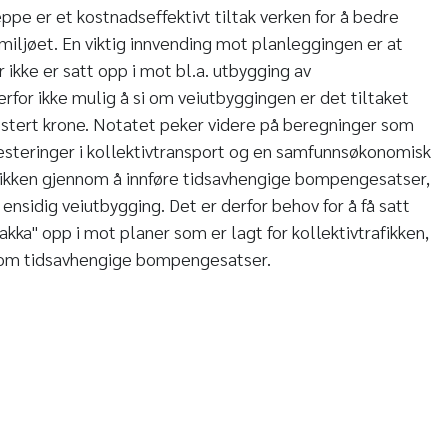
pe er et kostnadseffektivt tiltak verken for å bedre
ljøet. En viktig innvending mot planleggingen er at
 ikke er satt opp i mot bl.a. utbygging av
derfor ikke mulig å si om veiutbyggingen er det tiltaket
estert krone. Notatet peker videre på beregninger som
nvesteringer i kollektivtransport og en samfunnsøkonomisk
rafikken gjennom å innføre tidsavhengige bompengesatser,
nsidig veiutbygging. Det er derfor behov for å få satt
akka" opp i mot planer som er lagt for kollektivtrafikken,
et om tidsavhengige bompengesatser.