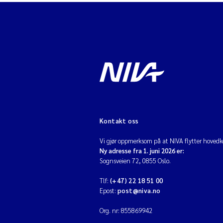
Kontakt oss
Vi gjør oppmerksom på at NIVA flytter hovedko
Ny adresse fra 1. juni 2026 er:
Sognsveien 72, 0855 Oslo.
Tlf:
(+47) 22 18 51 00
Epost:
post@niva.no
Org. nr: 855869942