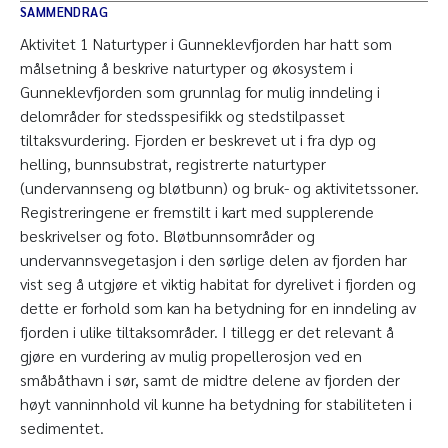
SAMMENDRAG
Aktivitet 1 Naturtyper i Gunneklevfjorden har hatt som
målsetning å beskrive naturtyper og økosystem i
Gunneklevfjorden som grunnlag for mulig inndeling i
delområder for stedsspesifikk og stedstilpasset
tiltaksvurdering. Fjorden er beskrevet ut i fra dyp og
helling, bunnsubstrat, registrerte naturtyper
(undervannseng og bløtbunn) og bruk- og aktivitetssoner.
Registreringene er fremstilt i kart med supplerende
beskrivelser og foto. Bløtbunnsområder og
undervannsvegetasjon i den sørlige delen av fjorden har
vist seg å utgjøre et viktig habitat for dyrelivet i fjorden og
dette er forhold som kan ha betydning for en inndeling av
fjorden i ulike tiltaksområder. I tillegg er det relevant å
gjøre en vurdering av mulig propellerosjon ved en
småbåthavn i sør, samt de midtre delene av fjorden der
høyt vanninnhold vil kunne ha betydning for stabiliteten i
sedimentet.