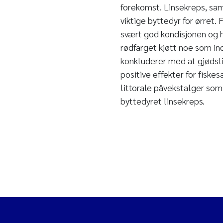
forekomst. Linsekreps, sam
viktige byttedyr for ørret. 
svært god kondisjonen og h
rødfarget kjøtt noe som ind
konkluderer med at gjødsli
positive effekter for fisk
littorale påvekstalger som 
byttedyret linsekreps.