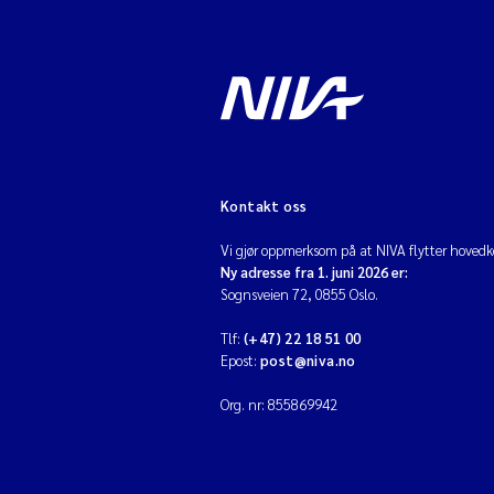
Kontakt oss
Vi gjør oppmerksom på at NIVA flytter hovedko
Ny adresse fra 1. juni 2026 er:
Sognsveien 72, 0855 Oslo.
Tlf:
(+47) 22 18 51 00
Epost:
post@niva.no
Org. nr: 855869942