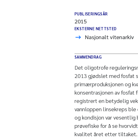
PUBLISERINGSÅR
2015
EKSTERNE NETTSTED
Nasjonalt vitenarkiv
SAMMENDRAG
Det oligotrofe regulering
2013 gjødslet med fosfat s
primærproduksjonen og kval
konsentrasjonen av fosfat f
registrert en betydelig vek
vannloppen linsekreps ble e
og kondisjon var vesentlig 
prøvefiske for å se hvorvid
kvalitet året etter tiltake