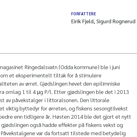
FORFATTERE
Eirik Fjeld, Sigurd Rognerud
smagasinet Ringedalsvatn (Odda kommune) ble i juni
om et eksperimentelt tiltak for å stimulere
iteten av ørret. Gjødslingen hevet den epilimniske
ra omlag 1 til 4 μg P/l. Etter gjødslingen ble det i 2013
st av påvekstalger i littoralsonen. Den littorale
t viktig byttedyr for ørreten, og fiskens sesongtilvekst
bedre enn tidligere år. Høsten 2014 ble det gjort et nytt
t gjødslingen også hadde effekter på fiskens vekst og
t. Påvekstalgene var da fortsatt tilstede med betydelig