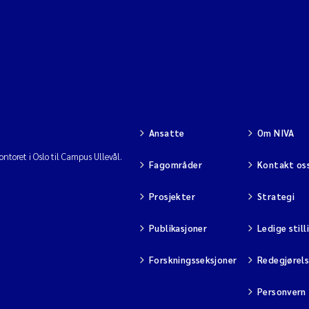
Ansatte
Om NIVA
ntoret i Oslo til Campus Ullevål.
Fagområder
Kontakt os
Prosjekter
Strategi
Publikasjoner
Ledige still
Forskningsseksjoner
Redegjørel
Personvern