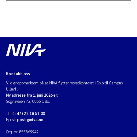
Kontakt oss
Vi gjør oppmerksom på at NIVA flytter hovedkontoret i Oslo til Campus
Ullevål.
Ny adresse fra 1. juni 2026 er:
Sognsveien 72, 0855 Oslo.
Tlf:
(+47) 22 18 51 00
Epost:
post@niva.no
Org. nr: 855869942