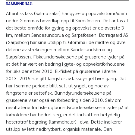
SAMMENDRAG
Atlantisk laks (Salmo salar) har gyte- og oppvekstområder i
nedre Glommas hovedløp opp til Sarpsfossen. Det antas at
det beste område for gyting og oppvekst er de øverste 3
km, mellom Sandesundbrua og Sarpsfossen. Borregaard AS
i Sarpsborg har sine utslipp til Glomma i de midtre og øvre
delene av strekningen mellom Sandesundsbrua og
Sarpsfossen. Fiskeundersøkelsene på grusørene tyder på
at det har vært en bedring i gyte- og oppvekstforholdene
for laks der etter 2010. El-fisket på grusørene i årene
2013–2015 har gitt fangster av lakseyngel hver gang. Det
har i samme periode blitt satt ut yngel, og noe av
fangstene er settefisk. Bunndyrundersøkelsene på
grusørene viser også en forbedring siden 2010. Selv om
resultatene fra fisk- og bunndyrundersøkelsene tyder på at
forholdene har bedret seg, er det fortsatt en betydelig
heterotrof begroing (lammehaler) i elva. Dette indikerer
utslipp av lett nedbrytbart, organisk materiale. Den