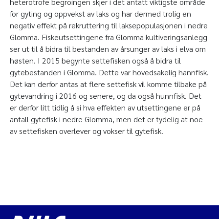
heterotrofe begroingen skjer i det antatt viktigste område
for gyting og oppvekst av laks og har dermed trolig en
negativ effekt på rekruttering til laksepopulasjonen i nedre
Glomma. Fiskeutsettingene fra Glomma kultiveringsanlegg
ser ut til å bidra til bestanden av årsunger av laks i elva om
høsten. I 2015 begynte settefisken også å bidra til
gytebestanden i Glomma. Dette var hovedsakelig hannfisk.
Det kan derfor antas at flere settefisk vil komme tilbake på
gytevandring i 2016 og senere, og da også hunnfisk. Det
er derfor litt tidlig å si hva effekten av utsettingene er på
antall gytefisk i nedre Glomma, men det er tydelig at noe
av settefisken overlever og vokser til gytefisk.