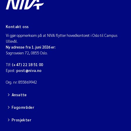
Kontakt oss
Vi gjør oppmerksom på at NIVA flytter hovedkontoret i Oslo til Campus
Ullevål.
Ny adresse fra 1. juni 2026 er:
Sognsveien 72, 0855 Oslo.
Tlf:
(+47) 22 18 51 00
Epost:
post@niva.no
Org. nr: 855869942
Ansatte
Fagområder
Prosjekter