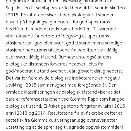
program for tiltaksorientert overvåking av Glomma fra
Sarpsfossen til samløp Visterflo i henhold til vannforskriften
i 2015. Resultatene viser at den økologiske tilstanden
basert på begroingsalger endres fra god oppstrøms
bedriften til moderat nedstrøms bedriften. Tilsvarende
viser dataene for heterotrof begroing at oppstrøms
stasjoner var i god eller svært god tilstand, mens samtlige
stasjoner nedstrøms utslippene fra bedriften var i dårlig
eller svært dårlig tilstand. Bunndyr viste også at den
økologiske tilstanden forverres nedover i elva fra
god/moderat tilstand øverst til dårlig/svært dårlig nederst.
Det var for flere av de biologiske indikatorene en negativ
utvikling i 2015 sammenlignet med foregående år. Den
samlede klassifiseringen av økologisk tilstand viser at det
bare er referansestasjonen ved Glomma Papp som har god
økologisk tilstand. El-fisket ga større fangster av laks i 2015
enn i 2013 og 2014. Resultatene fra el-fisket bekrefter at
settefisk fra Glomma kultiveringsanlegg overlever etter
utsetting og at de sprer seg til egnede oppvekstområder i