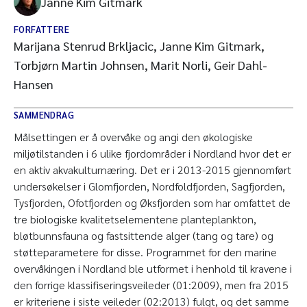
Janne Kim Gitmark
FORFATTERE
Marijana Stenrud Brkljacic, Janne Kim Gitmark,
Torbjørn Martin Johnsen, Marit Norli, Geir Dahl-
Hansen
SAMMENDRAG
Målsettingen er å overvåke og angi den økologiske
miljøtilstanden i 6 ulike fjordområder i Nordland hvor det er
en aktiv akvakulturnæring. Det er i 2013-2015 gjennomført
undersøkelser i Glomfjorden, Nordfoldfjorden, Sagfjorden,
Tysfjorden, Ofotfjorden og Øksfjorden som har omfattet de
tre biologiske kvalitetselementene planteplankton,
bløtbunnsfauna og fastsittende alger (tang og tare) og
støtteparametere for disse. Programmet for den marine
overvåkingen i Nordland ble utformet i henhold til kravene i
den forrige klassifiseringsveileder (01:2009), men fra 2015
er kriteriene i siste veileder (02:2013) fulgt, og det samme