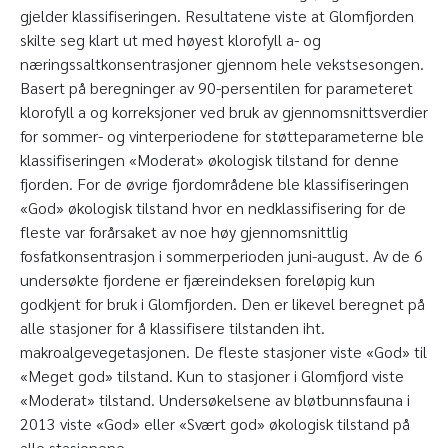
gjelder klassifiseringen. Resultatene viste at Glomfjorden
skilte seg klart ut med høyest klorofyll a- og
næringssaltkonsentrasjoner gjennom hele vekstsesongen.
Basert på beregninger av 90-persentilen for parameteret
klorofyll a og korreksjoner ved bruk av gjennomsnittsverdier
for sommer- og vinterperiodene for støtteparameterne ble
klassifiseringen «Moderat» økologisk tilstand for denne
fjorden. For de øvrige fjordområdene ble klassifiseringen
«God» økologisk tilstand hvor en nedklassifisering for de
fleste var forårsaket av noe høy gjennomsnittlig
fosfatkonsentrasjon i sommerperioden juni-august. Av de 6
undersøkte fjordene er fjæreindeksen foreløpig kun
godkjent for bruk i Glomfjorden. Den er likevel beregnet på
alle stasjoner for å klassifisere tilstanden iht.
makroalgevegetasjonen. De fleste stasjoner viste «God» til
«Meget god» tilstand. Kun to stasjoner i Glomfjord viste
«Moderat» tilstand. Undersøkelsene av bløtbunnsfauna i
2013 viste «God» eller «Svært god» økologisk tilstand på
alle stasjonene.