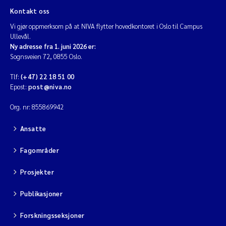
Kontakt oss
Vi gjør oppmerksom på at NIVA flytter hovedkontoret i Oslo til Campus
Ullevål.
Ny adresse fra 1. juni 2026 er:
Sognsveien 72, 0855 Oslo.
Tlf:
(+47) 22 18 51 00
Epost:
post@niva.no
Org. nr: 855869942
Ansatte
Fagområder
Prosjekter
Publikasjoner
Forskningsseksjoner