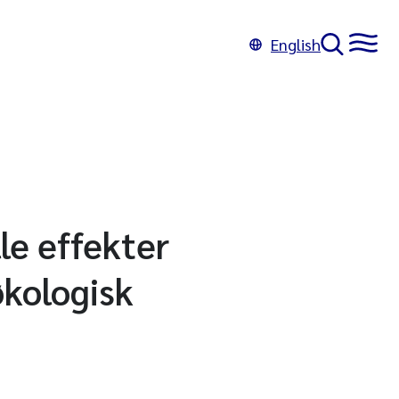
English
le effekter
økologisk