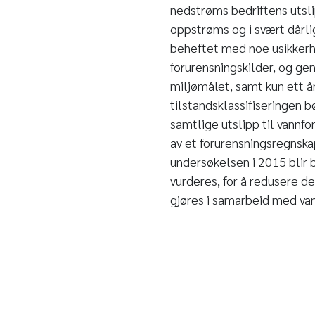
nedstrøms bedriftens utslip
oppstrøms og i svært dårli
beheftet med noe usikkerhe
forurensningskilder, og gen
miljømålet, samt kun ett år
tilstandsklassifiseringen b
samtlige utslipp til vannf
av et forurensningsregnska
undersøkelsen i 2015 blir b
vurderes, for å redusere de
gjøres i samarbeid med v