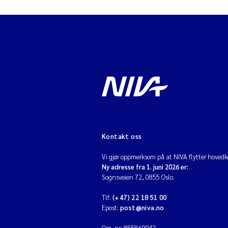
Kontakt oss
Vi gjør oppmerksom på at NIVA flytter hovedko
Ny adresse fra 1. juni 2026 er:
Sognsveien 72, 0855 Oslo.
Tlf:
(+47) 22 18 51 00
Epost:
post@niva.no
Org. nr: 855869942