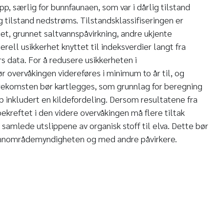
p, særlig for bunnfaunaen, som var i dårlig tilstand
g tilstand nedstrøms. Tilstandsklassifiseringen er
t, grunnet saltvannspåvirkning, andre ukjente
erell usikkerhet knyttet til indeksverdier langt fra
s data. For å redusere usikkerheten i
ør overvåkingen videreføres i minimum to år til, og
orekomsten bør kartlegges, som grunnlag for beregning
p inkludert en kildefordeling. Dersom resultatene fra
ekreftet i den videre overvåkingen må flere tiltak
 samlede utslippene av organisk stoff til elva. Dette bør
annområdemyndigheten og med andre påvirkere.