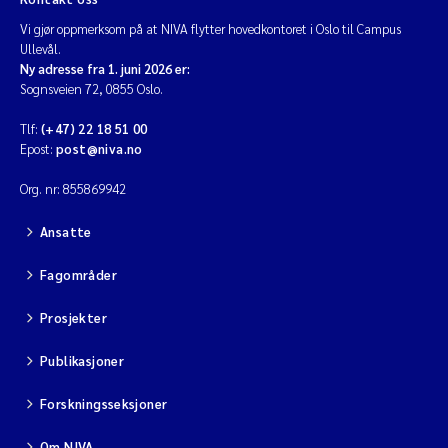
Vi gjør oppmerksom på at NIVA flytter hovedkontoret i Oslo til Campus
Ullevål.
Ny adresse fra 1. juni 2026 er:
Sognsveien 72, 0855 Oslo.
Tlf:
(+47) 22 18 51 00
Epost:
post@niva.no
Org. nr: 855869942
Ansatte
Fagområder
Prosjekter
Publikasjoner
Forskningsseksjoner
Om NIVA