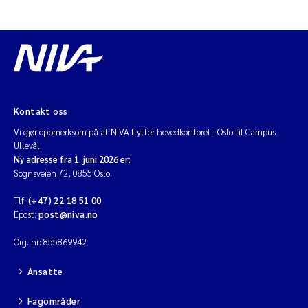
Kontakt oss
Vi gjør oppmerksom på at NIVA flytter hovedkontoret i Oslo til Campus
Ullevål.
Ny adresse fra 1. juni 2026 er:
Sognsveien 72, 0855 Oslo.
Tlf:
(+47) 22 18 51 00
Epost:
post@niva.no
Org. nr: 855869942
Ansatte
Fagområder