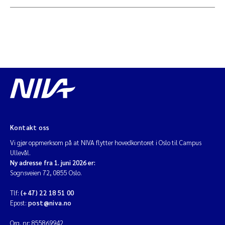
Kontakt oss
Vi gjør oppmerksom på at NIVA flytter hovedkontoret i Oslo til Campus
Ullevål.
Ny adresse fra 1. juni 2026 er:
Sognsveien 72, 0855 Oslo.
Tlf:
(+47) 22 18 51 00
Epost:
post@niva.no
Org. nr: 855869942