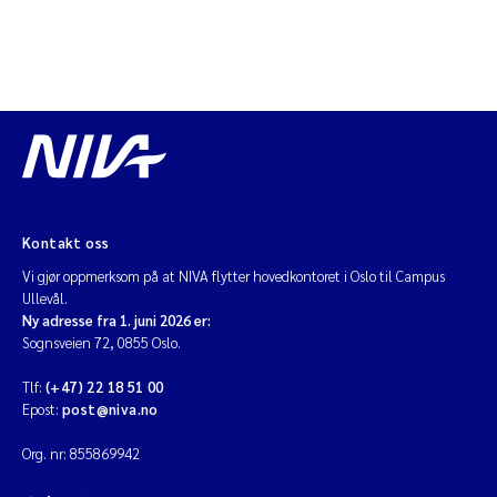
Kontakt oss
Vi gjør oppmerksom på at NIVA flytter hovedkontoret i Oslo til Campus
Ullevål.
Ny adresse fra 1. juni 2026 er:
Sognsveien 72, 0855 Oslo.
Tlf:
(+47) 22 18 51 00
Epost:
post@niva.no
Org. nr: 855869942