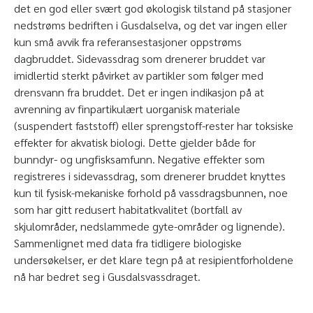
det en god eller svært god økologisk tilstand på stasjoner
nedstrøms bedriften i Gusdalselva, og det var ingen eller
kun små avvik fra referansestasjoner oppstrøms
dagbruddet. Sidevassdrag som drenerer bruddet var
imidlertid sterkt påvirket av partikler som følger med
drensvann fra bruddet. Det er ingen indikasjon på at
avrenning av finpartikulært uorganisk materiale
(suspendert faststoff) eller sprengstoff-rester har toksiske
effekter for akvatisk biologi. Dette gjelder både for
bunndyr- og ungfisksamfunn. Negative effekter som
registreres i sidevassdrag, som drenerer bruddet knyttes
kun til fysisk-mekaniske forhold på vassdragsbunnen, noe
som har gitt redusert habitatkvalitet (bortfall av
skjulområder, nedslammede gyte-områder og lignende).
Sammenlignet med data fra tidligere biologiske
undersøkelser, er det klare tegn på at resipientforholdene
nå har bedret seg i Gusdalsvassdraget.