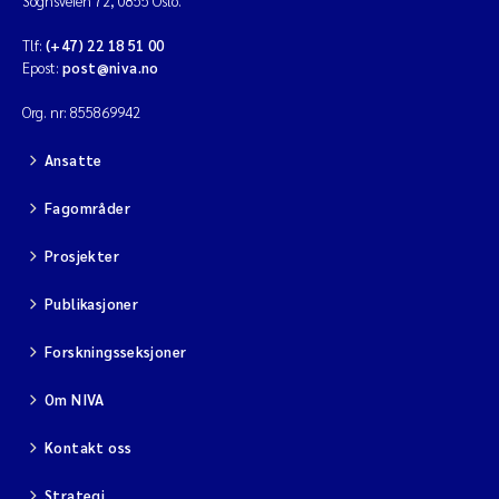
Sognsveien 72, 0855 Oslo.
Tlf:
(+47) 22 18 51 00
Epost:
post@niva.no
Org. nr: 855869942
Ansatte
Fagområder
Prosjekter
Publikasjoner
Forskningsseksjoner
Om NIVA
Kontakt oss
Strategi