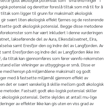
astsette godt økologisk potensial som ”små end-ringer” i
gisk potensial og deretter foreslå tiltak som må til for å
v tiltak som ligger til grunn for maksimalt økologisk
 gir svært liten økologisk effekt fjernes og de resterende
astsette godt økologisk potensial. Begge disse metodene
nforekomster som har vært inkludert i denne vurderingen
tnet, lakseførende del av Aura, Eikesdalsvatnet, Eira,
alselva samt Eresfjor-den og indre del av Langfjorden. Av
t samt Eresfjorden og indre del av Langfjorden ikke inn
, da tiltak kan gjennomføres som fører vannfo-rekomsten
ilstand eller virkninger av utbygginga er små. Disse er
ere med hensyn på miljømålene maksimalt og godt
inger med å fastsette miljømål gjennom effekt av
men det er svært vanskelig å skille mellom godt økologisk
ke metoder. Fastsatt godt øko-logisk potensial skiller
t økologisk potensial. Dette skyldes at antall mu-lige
rderinger av effekter ikke kan gis uten en viss grad av