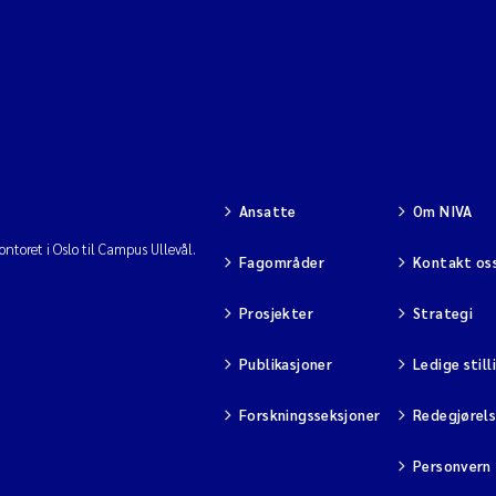
Ansatte
Om NIVA
ntoret i Oslo til Campus Ullevål.
Fagområder
Kontakt os
Prosjekter
Strategi
Publikasjoner
Ledige still
Forskningsseksjoner
Redegjørel
Personvern