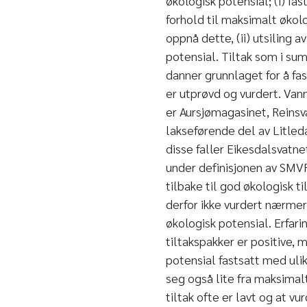
økologisk potensial; (i) f
forhold til maksimalt økolo
oppnå dette, (ii) utsiling a
potensial. Tiltak som i sum
danner grunnlaget for å f
er utprøvd og vurdert. Van
er Aursjømagasinet, Reinsva
lakseførende del av Litled
disse faller Eikesdalsvatne
under definisjonen av SMVF
tilbake til god økologisk t
derfor ikke vurdert nærm
økologisk potensial. Erfar
tiltakspakker er positive, 
potensial fastsatt med uli
seg også lite fra maksimal
tiltak ofte er lavt og at vu