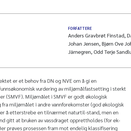
FORFATTERE
Anders Gravbrøt Finstad, D
Johan Jensen, Bjørn Ove J
Järnegren, Odd Terje Sandl
ektet er et behov fra DN og NVE om å gi en
unnsøkonomisk vurdering av miljømålfastsetting i sterkt
er (SMVF). Miljømålet i SMVF er godt økologisk
eg fra miljømålet i andre vannforekomster (god økologisk
e er å etterstrebe en tilnærmet naturtil-stand, men en
nd gitt at bruken av vassdraget opprettholdes (for ek-
er prøves prosessen fram mot endelig klassifisering