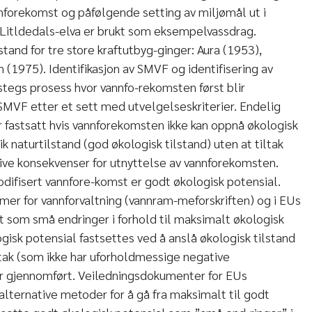
nforekomst og påfølgende setting av miljømål ut i
 Litldedals-elva er brukt som eksempelvassdrag.
tand for tre store kraftutbyg-ginger: Aura (1953),
 (1975). Identifikasjon av SMVF og identifisering av
rstegs prosess hvor vannfo-rekomsten først blir
 SMVF etter et sett med utvelgelseskriterier. Endelig
fastsatt hvis vannforekomsten ikke kan oppnå økologisk
k naturtilstand (god økologisk tilstand) uten at tiltak
ive konsekvenser for utnyttelse av vannforekomsten.
odifisert vannfore-komst er godt økologisk potensial.
mmer for vannforvaltning (vannram-meforskriften) og i EUs
 som små endringer i forhold til maksimalt økologisk
gisk potensial fastsettes ved å anslå økologisk tilstand
ltak (som ikke har uforholdmessige negative
er gjennomført. Veiledningsdokumenter for EUs
lternative metoder for å gå fra maksimalt til godt