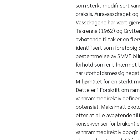
som sterkt modifi-sert van
praksis. Auravassdraget og
Vassdragene har vært gjens
Takrenna (1962) og Grytten
avbøtende tiltak er en fle
identifisert som foreløpig
bestemmelse av SMVF blir 
forhold som er tilnærmet li
har uforholdsmessig negat
Miljømålet for en sterkt m
Dette er i Forskrift om ra
vannrammedirektiv definert
potensial. Maksimalt økolo
etter at alle avbøtende ti
konsekvenser for bruken) 
vannrammedirektiv oppgir a