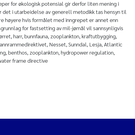
eper for økologisk potensial gir derfor liten mening i
ør det i utarbeidelse av generell metodikk tas hensyn til
være høyere hvis formålet med inngrepet er annet enn
runnlag for fastsetting av mil-jømål vil sannsynligvis
ørret, harr, bunnfauna, zooplankton, kraftutbygging,
 vannrammedirektivet, Nesset, Sunndal, Lesja, Atlantic
ing, benthos, zooplankton, hydropower regulation,
ater frame directive