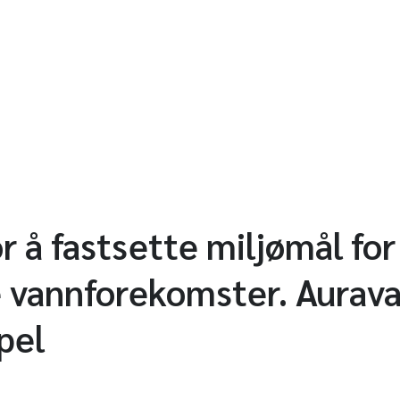
r å fastsette miljømål for
e vannforekomster. Aurav
pel