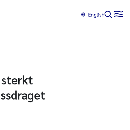
English
 sterkt
assdraget