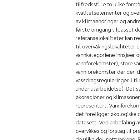
tilfredsstille to ulike form
kvalitetselementer og over
av klimaendringer og andre 
første omgang tilpasset det
referanselokaliteter kan r
til overvåkingslokaliteter 
vannkategoriene innsjøer o
vannforekomster), store v
vannforekomster der den do
vassdragsreguleringer. I t
under utarbeidelse). Det sa
økoregioner og klimasoner 
representert. Vannforekoms
det foreligger økologiske d
datasett. Ved anbefaling 
overvåkes og forslag til p
de ulike del-nettverkene. 