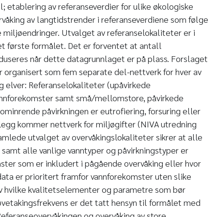
ål; etablering av referanseverdier for ulike økologiske
våking av langtidstrender i referanseverdiene som følge
miljøendringer. Utvalget av referanselokaliteter er i
 første formålet. Det er forventet at antall
eduseres når dette datagrunnlaget er på plass. Forslaget
er organisert som fem separate del-nettverk for hver av
g elver: Referanselokaliteter (upåvirkede
annforekomster samt små/mellomstore, påvirkede
minrende påvirkningen er eutrofiering, forsuring eller
illegg kommer nettverk for miljøgifter (NIVA utredning
mlede utvalget av overvåkingslokaliteter sikrer at alle
samt alle vanlige vanntyper og påvirkningstyper er
ter som er inkludert i pågående overvåking eller hvor
ata er prioritert framfor vannforekomster uten slike
av hvilke kvalitetselementer og parametre som bør
røvetakingsfrekvens er det tatt hensyn til formålet med
Referanseovervåkingen og overvåking av store