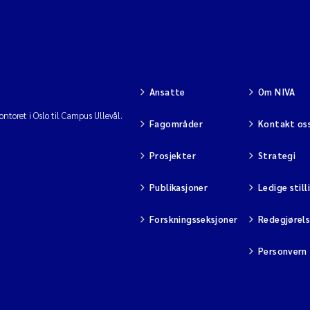
Ansatte
Om NIVA
ntoret i Oslo til Campus Ullevål.
Fagområder
Kontakt os
Prosjekter
Strategi
Publikasjoner
Ledige still
Forskningsseksjoner
Redegjørel
Personvern