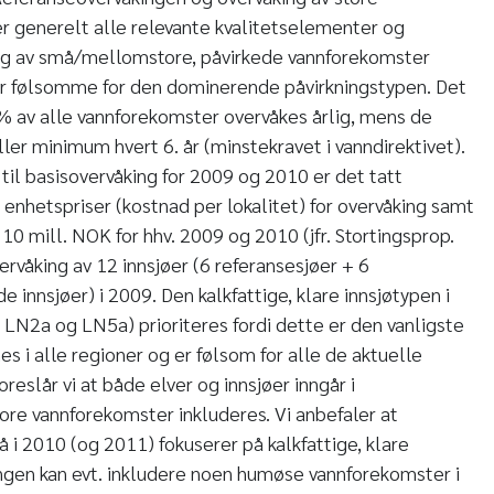
 generelt alle relevante kvalitetselementer og
ng av små/mellomstore, påvirkede vannforekomster
r følsomme for den dominerende påvirkningstypen. Det
% av alle vannforekomster overvåkes årlig, mens de
ller minimum hvert 6. år (minstekravet i vanndirektivet).
til basisovervåking for 2009 og 2010 er det tatt
enhetspriser (kostnad per lokalitet) for overvåking samt
0 mill. NOK for hhv. 2009 og 2010 (jfr. Stortingsprop.
rvåking av 12 innsjøer (6 referansesjøer + 6
innsjøer) i 2009. Den kalkfattige, klare innsjøtypen i
 LN2a og LN5a) prioriteres fordi dette er den vanligste
es i alle regioner og er følsom for alle de aktuelle
reslår vi at både elver og innsjøer inngår i
tore vannforekomster inkluderes. Vi anbefaler at
 i 2010 (og 2011) fokuserer på kalkfattige, klare
ngen kan evt. inkludere noen humøse vannforekomster i