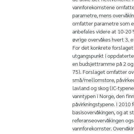
vannforekomstene omfatter
parametre, mens overvåki
omfatter parametre som e
anbefales videre at 10-20 
øvrige overvåkes hvert 3. e
For det konkrete forslaget 
utgangspunkt i oppdaterte 
en budsjettramme på 2 og 1
75). Forslaget omfatter ove
små/mellomstore, påvirkede 
lavland og skog (IC-typene
vanntypen i Norge, den finn
påvirkningstypene. I 2010 fo
basisovervåkingen, og at s
referanseovervåkingen også
vannforekomster. Overvåki