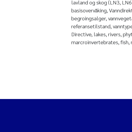
lavland og skog (LN3, LN6)
basisovervåking, Vanndirekt
begroingsalger, vannvegeta
referansetilstand, vanntyp
Directive, lakes, rivers, p
marcroinvertebrates, fish,