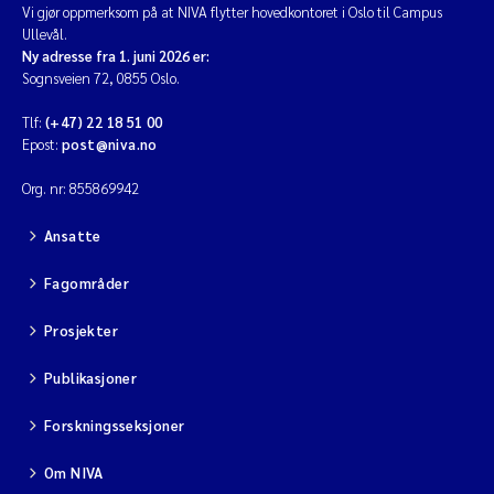
Vi gjør oppmerksom på at NIVA flytter hovedkontoret i Oslo til Campus
Ullevål.
Ny adresse fra 1. juni 2026 er:
Sognsveien 72, 0855 Oslo.
Tlf:
(+47) 22 18 51 00
Epost:
post@niva.no
Org. nr: 855869942
Ansatte
Fagområder
Prosjekter
Publikasjoner
Forskningsseksjoner
Om NIVA