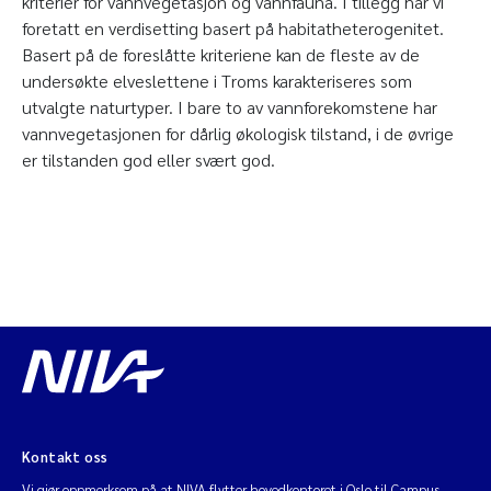
kriterier for vannvegetasjon og vannfauna. I tillegg har vi
foretatt en verdisetting basert på habitatheterogenitet.
Basert på de foreslåtte kriteriene kan de fleste av de
undersøkte elveslettene i Troms karakteriseres som
utvalgte naturtyper. I bare to av vannforekomstene har
vannvegetasjonen for dårlig økologisk tilstand, i de øvrige
er tilstanden god eller svært god.
Kontakt oss
Vi gjør oppmerksom på at NIVA flytter hovedkontoret i Oslo til Campus