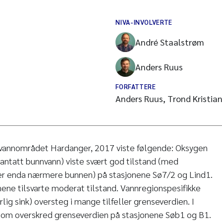
NIVA-INVOLVERTE
André Staalstrøm
Anders Ruus
FORFATTERE
Anders Ruus, Trond Kristia
i vannområdet Hardanger, 2017 viste følgende: Oksygen
antatt bunnvann) viste svært god tilstand (med
er enda nærmere bunnen) på stasjonene Sø7/2 og Lind1.
nene tilsvarte moderat tilstand. Vannregionspesifikke
rlig sink) oversteg i mange tilfeller grenseverdien. I
v som overskred grenseverdien på stasjonene Søb1 og B1.