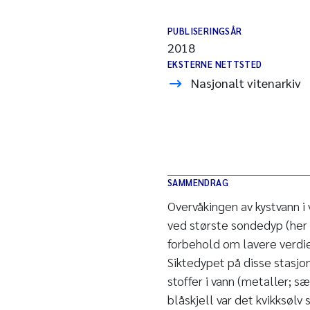
PUBLISERINGSÅR
2018
EKSTERNE NETTSTED
Nasjonalt vitenarkiv
SAMMENDRAG
Overvåkingen av kystvann 
ved største sondedyp (her 
forbehold om lavere verdi
Siktedypet på disse stasjo
stoffer i vann (metaller; sæ
blåskjell var det kvikksøl