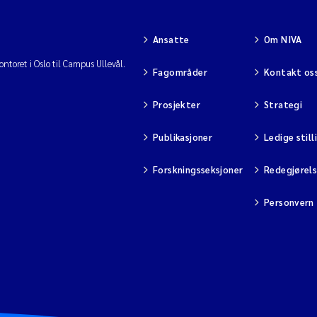
Ansatte
Om NIVA
ntoret i Oslo til Campus Ullevål.
Fagområder
Kontakt os
Prosjekter
Strategi
Publikasjoner
Ledige still
Forskningsseksjoner
Redegjørel
Personvern