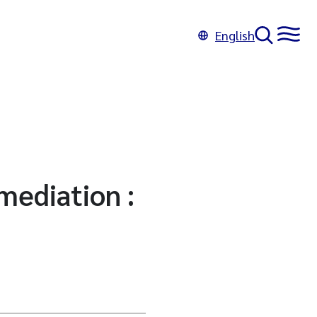
English
mediation :