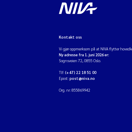
Kontakt oss
Vi gjør oppmerksom på at NIVA flytter hovedko
Ny adresse fra 1. juni 2026 er:
Sognsveien 72, 0855 Oslo.
Tlf:
(+47) 22 18 51 00
Epost:
post@niva.no
Org. nr: 855869942