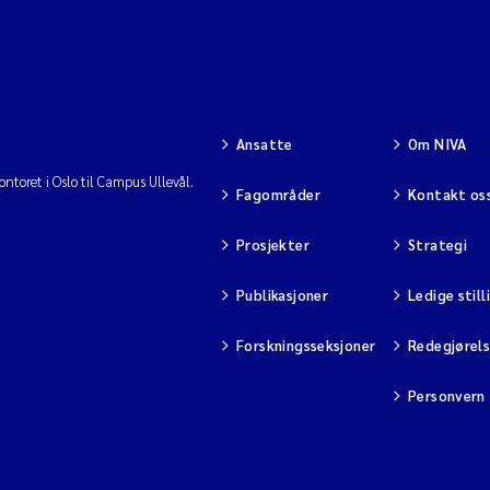
Ansatte
Om NIVA
ntoret i Oslo til Campus Ullevål.
Fagområder
Kontakt os
Prosjekter
Strategi
Publikasjoner
Ledige still
Forskningsseksjoner
Redegjørel
Personvern