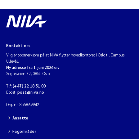
Kontakt oss
Vi gjør oppmerksom på at NIVA flytter hovedkontoret i Oslo til Campus
Ullevål.
Ny adresse fra 1. juni 2026 er:
Sognsveien 72, 0855 Oslo.
Tlf:
(+47) 22 18 51 00
Epost:
post@niva.no
Org. nr: 855869942
Ansatte
Fagområder