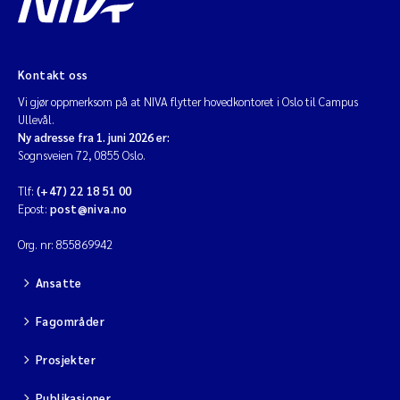
Kontakt oss
Vi gjør oppmerksom på at NIVA flytter hovedkontoret i Oslo til Campus
Ullevål.
Ny adresse fra 1. juni 2026 er:
Sognsveien 72, 0855 Oslo.
Tlf:
(+47) 22 18 51 00
Epost:
post@niva.no
Org. nr: 855869942
Ansatte
Fagområder
Prosjekter
Publikasjoner