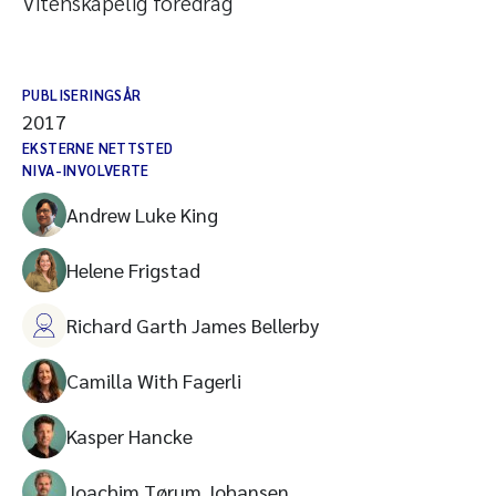
Vitenskapelig foredrag
PUBLISERINGSÅR
2017
EKSTERNE NETTSTED
NIVA-INVOLVERTE
Andrew Luke King
Helene Frigstad
Richard Garth James Bellerby
Camilla With Fagerli
Kasper Hancke
Joachim Tørum Johansen