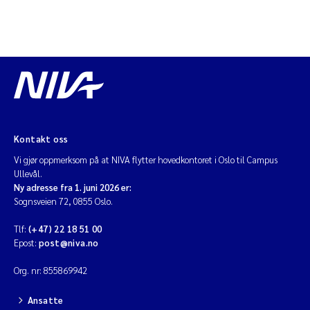
Kontakt oss
Vi gjør oppmerksom på at NIVA flytter hovedkontoret i Oslo til Campus
Ullevål.
Ny adresse fra 1. juni 2026 er:
Sognsveien 72, 0855 Oslo.
Tlf:
(+47) 22 18 51 00
Epost:
post@niva.no
Org. nr: 855869942
Ansatte