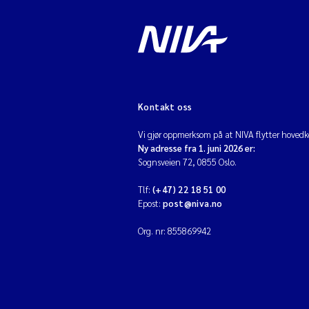
Kontakt oss
Vi gjør oppmerksom på at NIVA flytter hovedko
Ny adresse fra 1. juni 2026 er:
Sognsveien 72, 0855 Oslo.
Tlf:
(+47) 22 18 51 00
Epost:
post@niva.no
Org. nr: 855869942