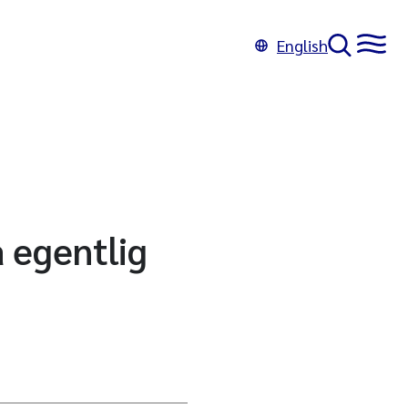
English
å egentlig