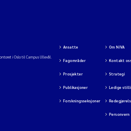
Ansatte
Om NIVA
ntoret i Oslo til Campus Ullevål.
Fagområder
Kontakt os
Prosjekter
Strategi
Publikasjoner
Ledige still
Forskningsseksjoner
Redegjørel
Personvern