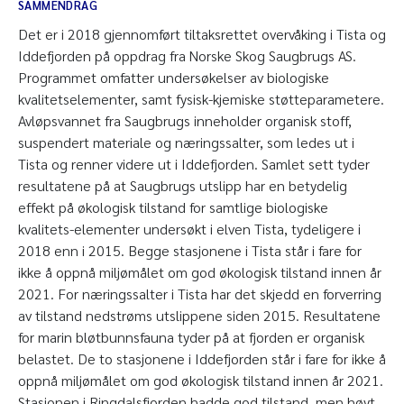
SAMMENDRAG
Det er i 2018 gjennomført tiltaksrettet overvåking i Tista og
Iddefjorden på oppdrag fra Norske Skog Saugbrugs AS.
Programmet omfatter undersøkelser av biologiske
kvalitetselementer, samt fysisk-kjemiske støtteparametere.
Avløpsvannet fra Saugbrugs inneholder organisk stoff,
suspendert materiale og næringssalter, som ledes ut i
Tista og renner videre ut i Iddefjorden. Samlet sett tyder
resultatene på at Saugbrugs utslipp har en betydelig
effekt på økologisk tilstand for samtlige biologiske
kvalitets-elementer undersøkt i elven Tista, tydeligere i
2018 enn i 2015. Begge stasjonene i Tista står i fare for
ikke å oppnå miljømålet om god økologisk tilstand innen år
2021. For næringssalter i Tista har det skjedd en forverring
av tilstand nedstrøms utslippene siden 2015. Resultatene
for marin bløtbunnsfauna tyder på at fjorden er organisk
belastet. De to stasjonene i Iddefjorden står i fare for ikke å
oppnå miljømålet om god økologisk tilstand innen år 2021.
Stasjonen i Ringdalsfjorden hadde god tilstand, men høyt