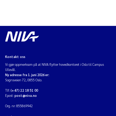
Kontakt oss
Vi gjør oppmerksom på at NIVA flytter hovedkontoret i Oslo til Campus
Ullevål.
Ny adresse fra 1. juni 2026 er:
Sognsveien 72, 0855 Oslo.
Tlf:
(+47) 22 18 51 00
Epost:
post@niva.no
Org. nr: 855869942