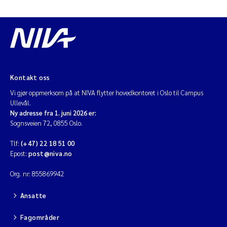
Kontakt oss
Vi gjør oppmerksom på at NIVA flytter hovedkontoret i Oslo til Campus
Ullevål.
Ny adresse fra 1. juni 2026 er:
Sognsveien 72, 0855 Oslo.
Tlf:
(+47) 22 18 51 00
Epost:
post@niva.no
Org. nr: 855869942
Ansatte
Fagområder