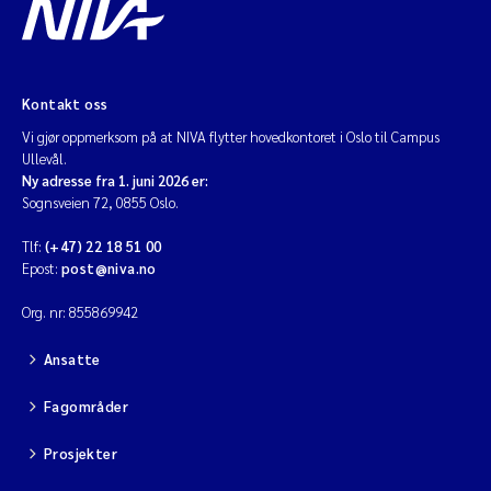
Kontakt oss
Vi gjør oppmerksom på at NIVA flytter hovedkontoret i Oslo til Campus
Ullevål.
Ny adresse fra 1. juni 2026 er:
Sognsveien 72, 0855 Oslo.
Tlf:
(+47) 22 18 51 00
Epost:
post@niva.no
Org. nr: 855869942
Ansatte
Fagområder
Prosjekter