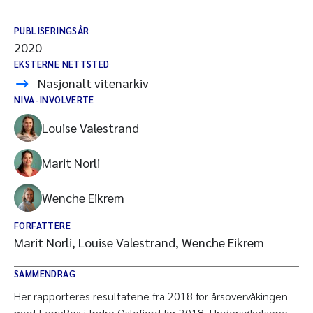
PUBLISERINGSÅR
2020
EKSTERNE NETTSTED
Nasjonalt vitenarkiv
NIVA-INVOLVERTE
Louise Valestrand
Marit Norli
Wenche Eikrem
FORFATTERE
Marit Norli, Louise Valestrand, Wenche Eikrem
SAMMENDRAG
Her rapporteres resultatene fra 2018 for årsovervåkingen
med FerryBox i Indre Oslofjord for 2018. Undersøkelsene