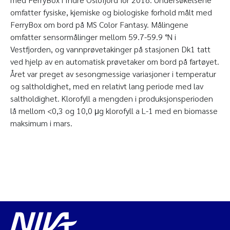
omfatter fysiske, kjemiske og biologiske forhold målt med
FerryBox om bord på MS Color Fantasy. Målingene
omfatter sensormålinger mellom 59.7-59.9 °N i
Vestfjorden, og vannprøvetakinger på stasjonen Dk1 tatt
ved hjelp av en automatisk prøvetaker om bord på fartøyet.
Året var preget av sesongmessige variasjoner i temperatur
og saltholdighet, med en relativt lang periode med lav
saltholdighet. Klorofyll a mengden i produksjonsperioden
lå mellom <0,3 og 10,0 μg klorofyll a L-1 med en biomasse
maksimum i mars.