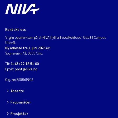
Kontakt oss
Vi gjør oppmerksom på at NIVA flytter hovedkontoret i Oslo til Campus
Ullevål.
Ny adresse fra 1. juni 2026 er:
Sognsveien 72, 0855 Oslo.
Tlf:
(+47) 22 18 51 00
Epost:
post@niva.no
Org. nr: 855869942
Ansatte
Fagområder
Prosjekter