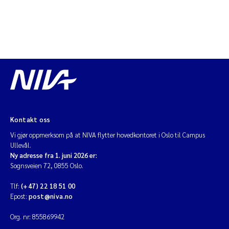
Kontakt oss
Vi gjør oppmerksom på at NIVA flytter hovedkontoret i Oslo til Campus
Ullevål.
Ny adresse fra 1. juni 2026 er:
Sognsveien 72, 0855 Oslo.
Tlf:
(+47) 22 18 51 00
Epost:
post@niva.no
Org. nr: 855869942