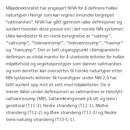
Miljødirektoratet har engasjert NIVA for å definere hvilke
naturtyper i Norge som kan regnes innunder begrepet
"saltmarshes". NIVA har gått gjennom ulike definisjoner og
vurdert hvordan disse passer inn i det norske NiN-systemet.
Ulike kandidater til en norsk betegnelse er “saltmyr”,
“saltsump”, “tidevannsmyr”, “tidevannssump”, “havmyr”
og “havsump”. Det er tatt utgangspunkt i klimapanelets
definisjon av «tidal marsh» for å utarbeide kriterier for hvilke
miljøforhold og vegetasjonstyper som danner saltmarshes
og som deretter kan oversettes til norske naturtyper etter
NiN-systemets kriterier. Ni hovedtyper under NiN 2.0 har
blitt vurdert opp mot et sett med miljøkriterier. De vi
mener faller under definisjonen av saltmarshes er Helofytt-
saltvannssump (M8), Saltanrikningsmark på silt og leire i
geolitoral (T11-3), Nedre strandeng (T12-1), Midtre
strandeng (T12-2) og Øvre strandeng (T12-3) og Nedre
Semi-naturlig strandeng (T33-C-1).