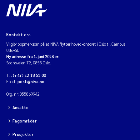
Kontakt oss
Vi gjør oppmerksom på at NIVA flytter hovedkontoret i Oslo til Campus
Ullevål.
Ny adresse fra 1. juni 2026 er:
Sognsveien 72, 0855 Oslo.
Tlf:
(+47) 22 18 51 00
Epost:
post@niva.no
Org. nr: 855869942
Ansatte
Fagområder
Prosjekter