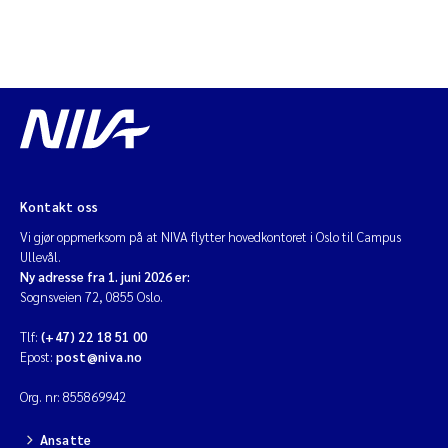
Kontakt oss
Vi gjør oppmerksom på at NIVA flytter hovedkontoret i Oslo til Campus
Ullevål.
Ny adresse fra 1. juni 2026 er:
Sognsveien 72, 0855 Oslo.
Tlf:
(+47) 22 18 51 00
Epost:
post@niva.no
Org. nr: 855869942
Ansatte