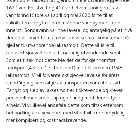
1627 ved Fosstveit og 417 ved elvemunningen. Lav
vannføring i Storelva i april og mai 2020 førte til at
saliniteten i de ytre fjordområdene var høy mens den
innerst i Songevann var noe lavere, og antagelig på et nivå
der en vil forvente at aluminium vil være akkumulerbar på
gjeller til utvandrende laksesmolt. Dette vil føre til
redusert sjøoverlevelse til naturlig utvandrende smolt.
Som et tiltak mot dette ble det derfor gjennomført
transport (4 slep, 1 biltransport) med tilsammen 1948
laksesmolt. Vi vil forvente økt sjøoverlevelse for årets
smoltårgang som følge av transporten som ble utført.
Fangst og slep av laksesmolt er tidkrevende og krever
personell med kunnskap og erfaring med denne type
arbeid. Vi vil likevel anbefale dette som tiltak ettersom
behandling av elvevannet med silikat vil være betydelig
mer komplisert og kostnadskrevende.