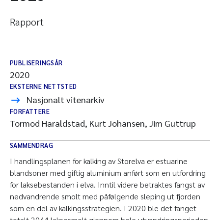
Rapport
PUBLISERINGSÅR
2020
EKSTERNE NETTSTED
Nasjonalt vitenarkiv
FORFATTERE
Tormod Haraldstad, Kurt Johansen, Jim Guttrup
SAMMENDRAG
I handlingsplanen for kalking av Storelva er estuarine
blandsoner med giftig aluminium anført som en utfordring
for laksebestanden i elva. Inntil videre betraktes fangst av
nedvandrende smolt med påfølgende sleping ut fjorden
som en del av kalkingsstrategien. I 2020 ble det fanget
totalt 2044 laksesmolt gjennom hele utvandringsperioden,