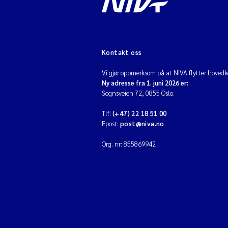
Kontakt oss
Vi gjør oppmerksom på at NIVA flytter hovedko
Ny adresse fra 1. juni 2026 er:
Sognsveien 72, 0855 Oslo.
Tlf:
(+47) 22 18 51 00
Epost:
post@niva.no
Org. nr: 855869942