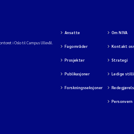
Ansatte
Om NIVA
ntoret i Oslo til Campus Ullevål.
Fagområder
Kontakt os
Prosjekter
Strategi
Publikasjoner
Ledige still
Forskningsseksjoner
Redegjørel
Personvern