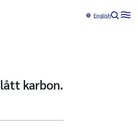
English
ått karbon.