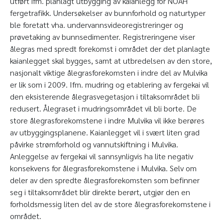
utført ifm. planlagt utbygging av kaianlegg for NOAH
fergetrafikk. Undersøkelser av bunnforhold og naturtyper
ble foretatt vha. undervannsvideoregistreringer og
prøvetaking av bunnsedimenter. Registreringene viser
ålegras med spredt forekomst i området der det planlagte
kaianlegget skal bygges, samt at utbredelsen av den store,
nasjonalt viktige ålegrasforekomsten i indre del av Mulvika
er lik som i 2009. Ifm. mudring og etablering av fergekai vil
den eksisterende ålegrasvegetasjon i tiltaksområdet bli
redusert. Ålegraset i mudringsområdet vil bli borte. De
store ålegrasforekomstene i indre Mulvika vil ikke berøres
av utbyggingsplanene. Kaianlegget vil i svært liten grad
påvirke strømforhold og vannutskiftning i Mulvika.
Anleggelse av fergekai vil sannsynligvis ha lite negativ
konsekvens for ålegrasforekomstene i Mulvika. Selv om
deler av den spredte ålegrasforekomsten som befinner
seg i tiltaksområdet blir direkte berørt, utgjør den en
forholdsmessig liten del av de store ålegrasforekomstene i
området.