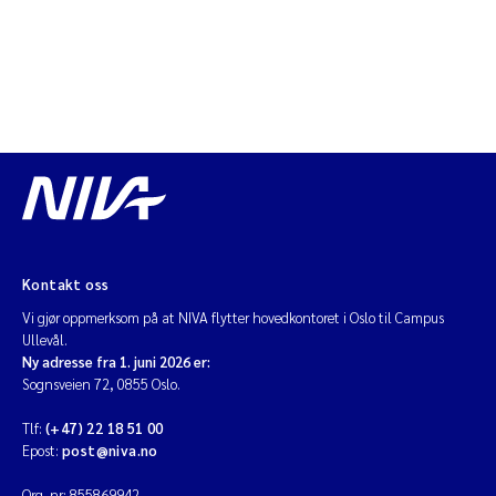
Kontakt oss
Vi gjør oppmerksom på at NIVA flytter hovedkontoret i Oslo til Campus
Ullevål.
Ny adresse fra 1. juni 2026 er:
Sognsveien 72, 0855 Oslo.
Tlf:
(+47) 22 18 51 00
Epost:
post@niva.no
Org. nr: 855869942