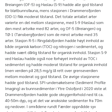
Breiangen (OF-5) og Haslau (S-9) hadde alle god tilstand
for bløtbunnsfauna, mens stasjonen i Drammensfjorden
(DD-1) fikk moderat tilstand. Det totale antallet arter
varierte en del mellom stasjonene, med S-9 (Haslau) som
den mest artsrike med 82 arter, og OF-5 (Breiangen) og
TØ-1 (Tønsbergfjorden) som de minst artsrike med 35
arter. Stasjon R-5 i Ringdalsfjorden hadde høyt innhold av
både organisk karbon (TOC) og nitrogen i sedimentet, og
hadde svært dårlig tilstand for organisk innhold. Stasjon S-9
ved Haslau hadde også noe forhøyet innhold av TOC i
sedimentet og hadde moderat tilstand for organisk innhold
(men verdien på 28,5 mg/g lå rett over grenseverdien
mellom moderat og god tilstand. De øvrige stasjonene
hadde god tilstand. SPI-undersøkelsene (Sediment Profile
Imaging) av bunnsedimenter i Ytre Oslofjord i 2020 viste at
Drammensfjorden hadde gode oksygenforhold ned til ca.
40-50m dyp, og at det var anoksiske sedimenter fra 70m
og nedover. I områdene rundt Færder oppnådde syv