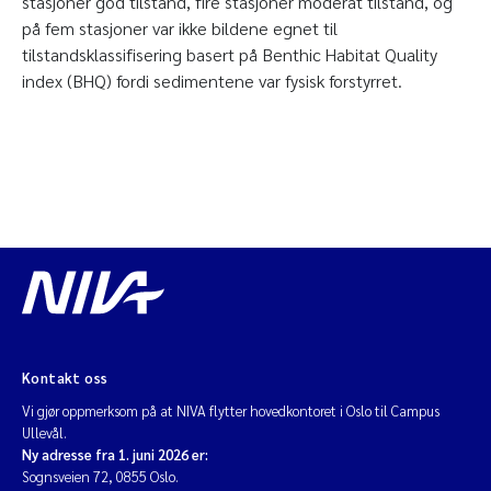
stasjoner god tilstand, fire stasjoner moderat tilstand, og
på fem stasjoner var ikke bildene egnet til
tilstandsklassifisering basert på Benthic Habitat Quality
index (BHQ) fordi sedimentene var fysisk forstyrret.
Kontakt oss
Vi gjør oppmerksom på at NIVA flytter hovedkontoret i Oslo til Campus
Ullevål.
Ny adresse fra 1. juni 2026 er:
Sognsveien 72, 0855 Oslo.