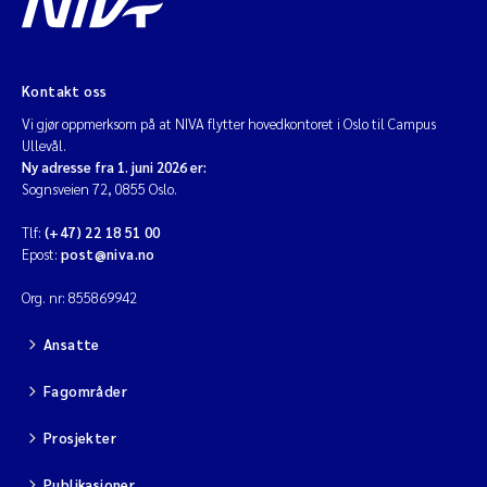
Kontakt oss
Vi gjør oppmerksom på at NIVA flytter hovedkontoret i Oslo til Campus
Ullevål.
Ny adresse fra 1. juni 2026 er:
Sognsveien 72, 0855 Oslo.
Tlf:
(+47) 22 18 51 00
Epost:
post@niva.no
Org. nr: 855869942
Ansatte
Fagområder
Prosjekter
Publikasjoner