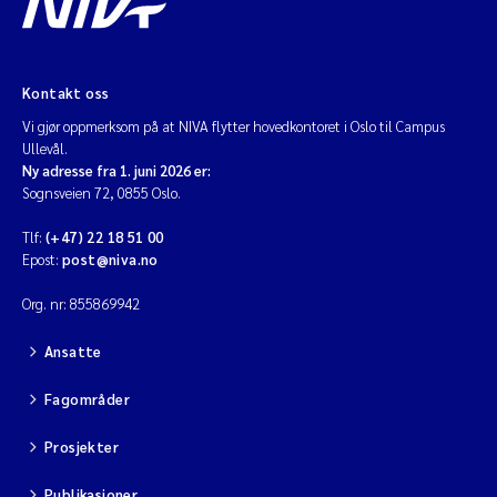
Kontakt oss
Vi gjør oppmerksom på at NIVA flytter hovedkontoret i Oslo til Campus
Ullevål.
Ny adresse fra 1. juni 2026 er:
Sognsveien 72, 0855 Oslo.
Tlf:
(+47) 22 18 51 00
Epost:
post@niva.no
Org. nr: 855869942
Ansatte
Fagområder
Prosjekter
Publikasjoner