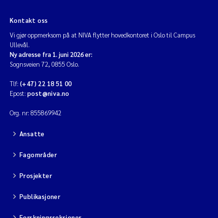
Kontakt oss
Vi gjør oppmerksom på at NIVA flytter hovedkontoret i Oslo til Campus
Ullevål.
Ny adresse fra 1. juni 2026 er:
Sognsveien 72, 0855 Oslo.
Tlf:
(+47) 22 18 51 00
Epost:
post@niva.no
Org. nr: 855869942
Ansatte
Fagområder
Prosjekter
Publikasjoner
Forskningsseksjoner