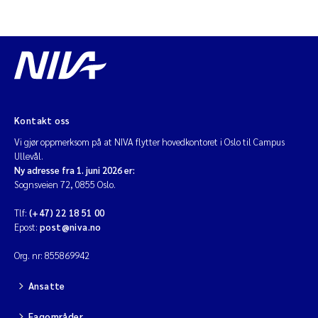
Kontakt oss
Vi gjør oppmerksom på at NIVA flytter hovedkontoret i Oslo til Campus
Ullevål.
Ny adresse fra 1. juni 2026 er:
Sognsveien 72, 0855 Oslo.
Tlf:
(+47) 22 18 51 00
Epost:
post@niva.no
Org. nr: 855869942
Ansatte
Fagområder