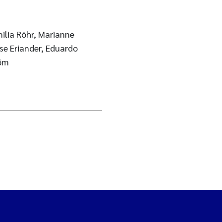
ilia Röhr, Marianne
ise Eriander, Eduardo
röm