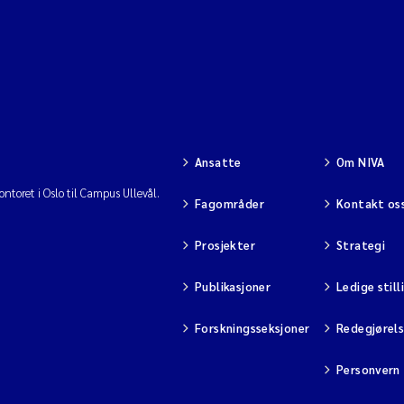
Ansatte
Om NIVA
ntoret i Oslo til Campus Ullevål.
Fagområder
Kontakt os
Prosjekter
Strategi
Publikasjoner
Ledige still
Forskningsseksjoner
Redegjørel
Personvern