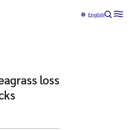
English
eagrass loss
cks