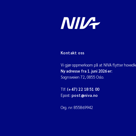
Kontakt oss
Vi gjør oppmerksom på at NIVA flytter hovedko
Ny adresse fra 1. juni 2026 er:
Sognsveien 72, 0855 Oslo.
Tlf:
(+47) 22 18 51 00
Epost:
post@niva.no
Org. nr: 855869942