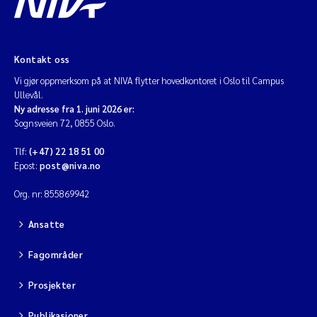
Kontakt oss
Vi gjør oppmerksom på at NIVA flytter hovedkontoret i Oslo til Campus
Ullevål.
Ny adresse fra 1. juni 2026 er:
Sognsveien 72, 0855 Oslo.
Tlf:
(+47) 22 18 51 00
Epost:
post@niva.no
Org. nr: 855869942
Ansatte
Fagområder
Prosjekter
Publikasjoner