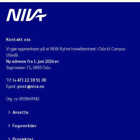
Kontakt oss
Vi gjør oppmerksom på at NIVA flytter hovedkontoret i Oslo til Campus
Ullevål.
Ny adresse fra 1. juni 2026 er:
Sognsveien 72, 0855 Oslo.
Tlf:
(+47) 22 18 51 00
Epost:
post@niva.no
Org. nr: 855869942
Ansatte
Fagområder
Prosjekter